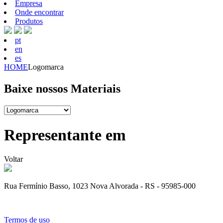
Empresa
Onde encontrar
Produtos
pt
en
es
HOME
Logomarca
Baixe nossos Materiais
Representante em
Voltar
Rua Fermínio Basso, 1023 Nova Alvorada - RS - 95985-000
Termos de uso