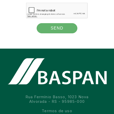
Rua Fermínio Basso, 1023 Nova
Alvorada - RS - 95985-000
Termos de uso